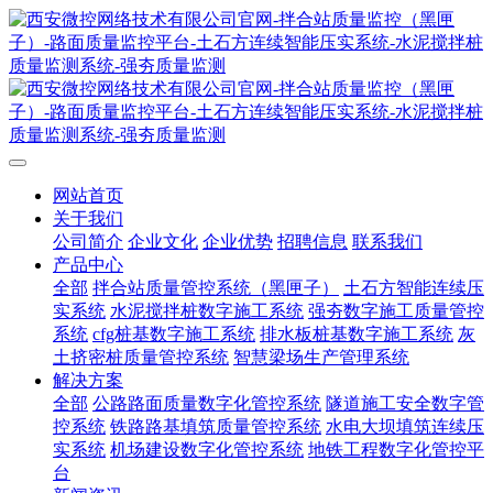
网站首页
关于我们
公司简介
企业文化
企业优势
招聘信息
联系我们
产品中心
全部
拌合站质量管控系统（黑匣子）
土石方智能连续压
实系统
水泥搅拌桩数字施工系统
强夯数字施工质量管控
系统
cfg桩基数字施工系统
排水板桩基数字施工系统
灰
土挤密桩质量管控系统
智慧梁场生产管理系统
解决方案
全部
公路路面质量数字化管控系统
隧道施工安全数字管
控系统
铁路路基填筑质量管控系统
水电大坝填筑连续压
实系统
机场建设数字化管控系统
地铁工程数字化管控平
台