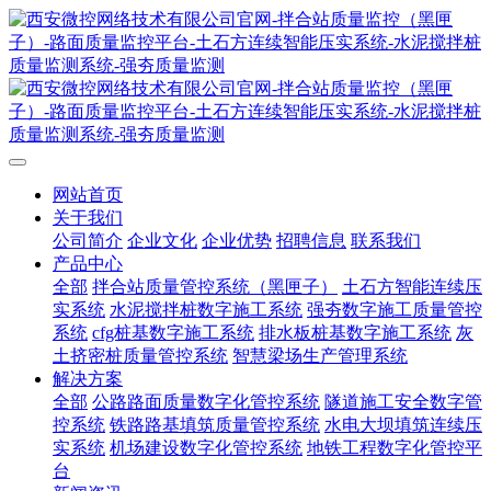
网站首页
关于我们
公司简介
企业文化
企业优势
招聘信息
联系我们
产品中心
全部
拌合站质量管控系统（黑匣子）
土石方智能连续压
实系统
水泥搅拌桩数字施工系统
强夯数字施工质量管控
系统
cfg桩基数字施工系统
排水板桩基数字施工系统
灰
土挤密桩质量管控系统
智慧梁场生产管理系统
解决方案
全部
公路路面质量数字化管控系统
隧道施工安全数字管
控系统
铁路路基填筑质量管控系统
水电大坝填筑连续压
实系统
机场建设数字化管控系统
地铁工程数字化管控平
台