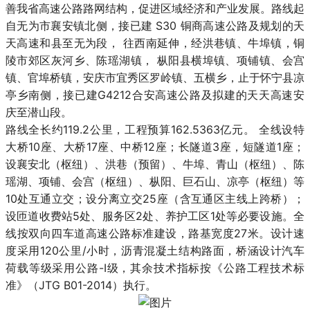
善我省高速公路路网结构，促进区域经济和产业发展。路线起
自无为市襄安镇北侧，接已建 S30 铜商高速公路及规划的天
天高
速和县至无为段， 往西南延伸，经洪巷镇、牛埠镇，铜
陵市郊区灰河乡、陈瑶湖镇， 枞阳县横埠镇、项铺镇、会宫
镇、官埠桥镇，安庆市宜秀区罗岭镇、
五横乡，止于怀宁县凉
亭乡南侧，接已建G4212合安高速公路及拟建的天天高速安
庆至潜山段。
路线全长约119.2公里，工程预算162.5363亿元。 全线设特
大桥10座、大桥17座、中桥12座；长隧道3座，短隧道1座；
设襄安北（枢纽）、洪巷（预留）、
牛埠、青山（枢纽）、陈
瑶湖、项铺、会宫（枢纽）、枞阳、巨石山、凉亭（枢纽）等
10处互通立交；设分离立交25座（含互通区主线上跨桥）；
设匝道收
费站5处、服务区2处、养护工区1处等必要设施。全
线按双向四车道高速公路标准建设，路基宽度27米。设计速
度采用120公里/小时，沥青混凝土结构路面
，桥涵设计汽车
荷载等级采用公路-I级，其余技术指标按《公路工程技术标
准》（JTG B01-2014）执行。