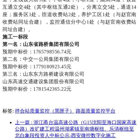
互通立交4处（其中枢纽互通2处），分离立交5处，通道14
座；服务区1处，匝道收费站2处，养护工区1处（与赵官南
收费站同址合建），监控通信分中心1处（与赵官南收费站
同址合建）。
施工一标段
第一名：山东省路桥集团有限公司
预期中标价：1765798556.74元
第二名：中交一公局集团有限公司
预期中标价：1779180923.45元
第三名：山东东方路桥建设有限公司
山东高速交通建设集团股份有限公司
预期中标价：1781542365.22元
标签:
拌合站质量监控（黑匣子）
路面质量监控平台
上一篇
: 浙江甬台温高速公路（G15沈阳至海口国家高速
公路）改扩建工程温州湖雾镇至南塘枢纽、乐清枢纽至
北白象段投资人中标公示-西安微控数字化施工