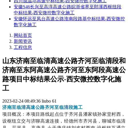
四川成温邛高速中标结果-西安微控数字化施工
安徽S46长兴至高淳高速公路皖浙省界至郎溪西枢纽段
中标结果-西安微控数字化施工
安徽怀远至凤台高速公路淮南段路基中标结果-西安微控
数字化施工
网站首页
新闻资讯
工程信息
山东济南至临清高速公路齐河至临清段和
济南至东阿高速公路齐河至东阿段高速公
路项目中标结果公示-西安微控数字化施
工
2023-02-24 08:49:36
liubo
61
济南至临清高速公路齐河至临清段施工
项目概况：本项目路线起点位于齐河县潘家镇孙家堂村西，
设枢纽立交与济聊高速连接，经德州市齐河县，聊城市临清
县、茌平县、高唐县,止于康庄镇刘皮村西南,设枢纽互通立