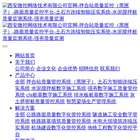
网站首页
关于我们
公司简介
企业文化
企业优势
招聘信息
联系我们
产品中心
全部
拌合站质量管控系统（黑匣子）
土石方智能连续压
实系统
水泥搅拌桩数字施工系统
强夯数字施工质量管控
系统
cfg桩基数字施工系统
排水板桩基数字施工系统
灰
土挤密桩质量管控系统
智慧梁场生产管理系统
解决方案
全部
公路路面质量数字化管控系统
隧道施工安全数字管
控系统
铁路路基填筑质量管控系统
水电大坝填筑连续压
实系统
机场建设数字化管控系统
地铁工程数字化管控平
台