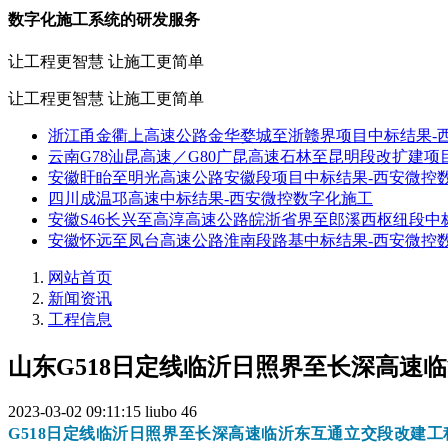
数字化施工系统的研发服务
让工程更智慧 让施工更简单
让工程更智慧 让施工更简单
浙江甬金衢上高速公路金华婺城至浙赣界项目中标结果-
云南G78汕昆高速／G80广昆高速石林至昆明段改扩建项
安徽盱眙至明光高速公路安徽段项目中标结果-西安微控
四川成温邛高速中标结果-西安微控数字化施工
安徽S46长兴至高淳高速公路皖浙省界至郎溪西枢纽段中
安徽怀远至凤台高速公路淮南段路基中标结果-西安微控
网站首页
新闻资讯
工程信息
山东G518日定线临沂日照界至长深高速
2023-03-02 09:11:15
liubo
46
G518日定线临沂日照界至长深高速临沂东互通立交段改建工