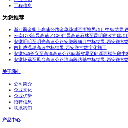
工程信息
为您推荐
浙江甬金衢上高速公路金华婺城至浙赣界项目中标结果-
云南G78汕昆高速／G80广昆高速石林至昆明段改扩建项
安徽盱眙至明光高速公路安徽段项目中标结果-西安微控
四川成温邛高速中标结果-西安微控数字化施工
安徽S46长兴至高淳高速公路皖浙省界至郎溪西枢纽段中
安徽怀远至凤台高速公路淮南段路基中标结果-西安微控
关于我们
公司简介
企业文化
企业优势
招聘信息
联系我们
产品中心