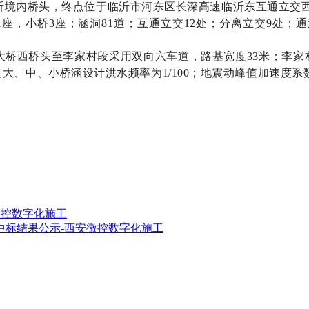
境内桥头，终点位于临沂市河东区长深高速临沂东互通立交西
1座，小桥3座；涵洞81道；互通立交12处；分离立交9处；通
针河大桥西桥头至李家村段采用双向六车道，路基宽度33米；李
基及大、中、小桥涵设计洪水频率为1/100；地震动峰值加速度系
微控数字化施工
段中标结果公示-西安微控数字化施工