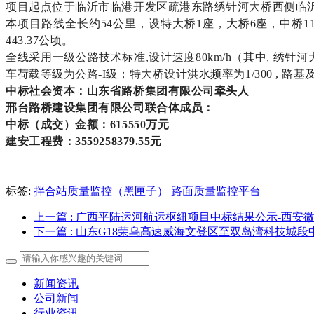
项目起点位于临沂市临港开发区疏港东路绣针河大桥西侧临沂
本项目路线全长约54公里，设特大桥1座，大桥6座，中桥1
443.37公顷。
全线采用一级公路技术标准,设计速度80km/h（其中, 绣
车荷载等级为公路-I级；特大桥设计洪水频率为1/300 , 路
中标社会资本：
山东省路桥集团有限公司牵头人
邢台路桥建设集团有限公司联合体成员：
中标（成交）金额：615550万元
建安工程费：3559258379.55元
标签:
拌合站质量监控（黑匣子）
路面质量监控平台
上一篇
: 广西平陆运河航运枢纽项目中标结果公示-西安
下一篇
: 山东G18荣乌高速威海文登区至双岛湾科技城
新闻资讯
公司新闻
行业资讯