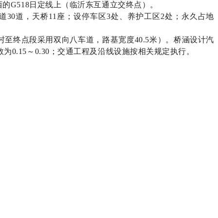
的G518日定线上（临沂东互通立交终点）。
道30道，天桥11座；设停车区3处、养护工区2处；永久占地
家村至终点段采用双向八车道，路基宽度40.5米）。桥涵设计汽
数为0.15～0.30；交通工程及沿线设施按相关规定执行。