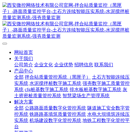
网站首页
关于我们
公司简介
企业文化
企业优势
招聘信息
联系我们
产品中心
全部
拌合站质量管控系统（黑匣子）
土石方智能连续压
实系统
水泥搅拌桩数字施工系统
强夯数字施工质量管控
系统
cfg桩基数字施工系统
排水板桩基数字施工系统
灰
土挤密桩质量管控系统
智慧梁场生产管理系统
解决方案
全部
公路路面质量数字化管控系统
隧道施工安全数字管
控系统
铁路路基填筑质量管控系统
水电大坝填筑连续压
实系统
机场建设数字化管控系统
地铁工程数字化管控平
台