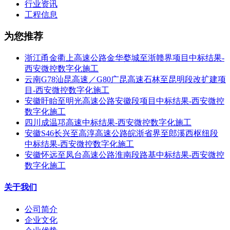
行业资讯
工程信息
为您推荐
浙江甬金衢上高速公路金华婺城至浙赣界项目中标结果-
西安微控数字化施工
云南G78汕昆高速／G80广昆高速石林至昆明段改扩建项
目-西安微控数字化施工
安徽盱眙至明光高速公路安徽段项目中标结果-西安微控
数字化施工
四川成温邛高速中标结果-西安微控数字化施工
安徽S46长兴至高淳高速公路皖浙省界至郎溪西枢纽段
中标结果-西安微控数字化施工
安徽怀远至凤台高速公路淮南段路基中标结果-西安微控
数字化施工
关于我们
公司简介
企业文化