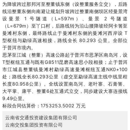
为降坡跨过那邦河至整董镇东侧（设整董服务立交
），后路
线沿整董东侧向南避让规划升坡跨过整董南侧坝区经曼景湾
设曼景 1 号隧道（L=597m）、曼景 2 号隧道
（L=679m）至丫口村，后路线转为沿山腰降坡经阿卡箐至
曼滩村东侧，最终路线止于曼滩村
东侧的曼滩河西岸设 T
型枢纽与勐绿高速相接，路线全长 80.293 公里。全部位
于普洱市境内。
思茅至江城（整董）高速公路起于普洱市思茅区南岛河，设
T型枢纽互通与既有G8511昆磨高速思小段相接；止于普洱
市江城县整董镇曼滩村勐绿高速曼滩枢纽互通NK0+100
处；路线全长80.293公里（虚交至勐
绿高速主线中线里程
长度80.958公里）。全线设置南岛河、老叶寨、石膏箐、
大平掌、康平、整董6处互通式立交，同步建设大寨连接线
9.49公里。
标段合同估算价：1753253.5002 万元
云南省交通投资建设集团有限公司
云南交投集团投资有限公司