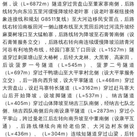
侧，设（L=6872m）隧道穿过
营盘山至董家寨南侧，后路
线转为向东沿五里河缓慢降坡经老叶寨（设老叶寨枢纽接倚
象连接线和规划 G8511复线）至大河边移民安置点，后路
线右转沿南板田河一侧山腰布线至大荒田后跨过河流升坡经
麻
栗树垭口至大猛帕寨，后路线转为降坡至石膏箐南侧（设
石膏箐服务立交），后路线右转向南连续缓慢降坡沿踏青河
河谷有利地势布线，经园门寨至丫口田设（L=1527m）隧
道穿过刺菜塘山至大椿树，后经大
龙林、大黑箐、高家田，
后设菠萝一号隧道（L=545m）、菠萝二号隧道
（L=697m）穿过干鸭塘山至大平掌村北侧（设大平掌服务
立交），后一路向西升坡，设大平掌隧道（L=468m）穿过
大营盘山，设赶马寨
特长隧道（L=3162m）穿过赶马寨大
山后开始降坡，设坡脚隧道（L=537m）、纳吉隧道
（L=405m）穿过山体降坡至纳吉三队南侧，经纳吉七队北
侧、纳吉四队南侧后向南设康平隧道（L=2873m）穿过小
平掌山
，跨过曼老江后左转向南升坡至中董南侧（设康平互
通），后路线继续向南经老伯荣、大河边村东侧设
（L=436m）、（L=304m）连续短隧道穿过山梁，后转