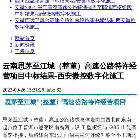
四川成温邛高速中标结果-西安微控数字化施工
安徽S46长兴至高淳高速公路皖浙省界至郎溪西枢纽段
中标结果-西安微控数字化施工
安徽怀远至凤台高速公路淮南段路基中标结果-西安微控
数字化施工
网站首页
新闻资讯
工程信息
云南思茅至江城（整董）高速公路特许经
营项目中标结果-西安微控数字化施工
2023-09-26 15:31:26
liubo
62
思茅至江城（整董）高速公路特许经营项目
思茅至江城（整董）高速公路路线总体走向由西北向东南，
起点位于普洱市思茅区南岛河，设 T 型枢纽与 G8511 昆磨
高速相接，后路线向东北方向沿竜竜河连续升坡至小干塘北