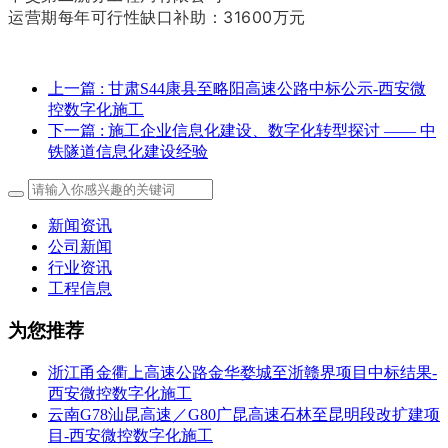
运营期每年可行性缺口补助：31600万元
上一篇
: 甘肃S44康县至略阳高速公路中标公示-西安微
控数字化施工
下一篇
: 施工企业信息化建设、数字化转型探讨 —— 中
铁隧道信息化建设经验
新闻资讯
公司新闻
行业资讯
工程信息
为您推荐
浙江甬金衢上高速公路金华婺城至浙赣界项目中标结果-
西安微控数字化施工
云南G78汕昆高速／G80广昆高速石林至昆明段改扩建项
目-西安微控数字化施工