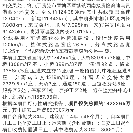
相交叉处，终点于贵港市覃塘区覃塘镇西南接贵隆高速与贵
港西外环交叉。全长约124.383km(其中共线贺巴高速
13.040km，新建111.342km)，其中柳州市柳江区境内长
7.808km，来宾象州县境内17.095km，来宾兴宾区境内
61.425km，贵港覃塘区境内长25.015km。
全线采用4车道高速公路标准建设，设计速度采用
120km/h，整体式路基宽度26.5m，分离式路基宽
13.25m，全线桥涵设计汽车荷载等级为公路—I级。
本项目主线设置特大桥1742m/1座，大桥8396m/36座，中
桥1308m/17座，小桥399m/37座，涵洞92道，隧道
3258m/5座,互通式立交12座(含一处预留)其中枢纽互通6
座，分离式立交1519m/16座，分离式立交特大桥
2329.5m/1座，天桥3座，通道150道，匝道收费站5处，
服务区2处，停车区1处，养护工区2处，通信监控分中心1
处，新增占地11887.93亩。
根据本项目可行性研究报告，
项目投资总额约1322265万
元
，其中建安工程费857307万元。
项目合作期为34年。建设期：4年（48个月），自本项目
开工日起至交工日止；运营期（含收费期）：自交工日起至
项目收费期届满日止，其中收费期为30年（360个月），