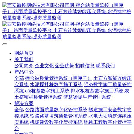
网站首页
关于我们
公司简介
企业文化
企业优势
招聘信息
联系我们
产品中心
全部
拌合站质量管控系统（黑匣子）
土石方智能连续压
实系统
水泥搅拌桩数字施工系统
强夯数字施工质量管控
系统
cfg桩基数字施工系统
排水板桩基数字施工系统
灰
土挤密桩质量管控系统
智慧梁场生产管理系统
解决方案
全部
公路路面质量数字化管控系统
隧道施工安全数字管
控系统
铁路路基填筑质量管控系统
水电大坝填筑连续压
实系统
机场建设数字化管控系统
地铁工程数字化管控平
台