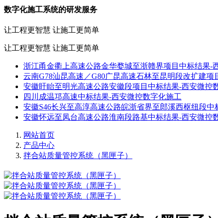
数字化施工系统的研发服务
让工程更智慧 让施工更简单
让工程更智慧 让施工更简单
浙江甬金衢上高速公路金华婺城至浙赣界项目中标结果-
云南G78汕昆高速／G80广昆高速石林至昆明段改扩建项
安徽盱眙至明光高速公路安徽段项目中标结果-西安微控
四川成温邛高速中标结果-西安微控数字化施工
安徽S46长兴至高淳高速公路皖浙省界至郎溪西枢纽段中
安徽怀远至凤台高速公路淮南段路基中标结果-西安微控
网站首页
产品中心
拌合站质量管控系统（黑匣子）