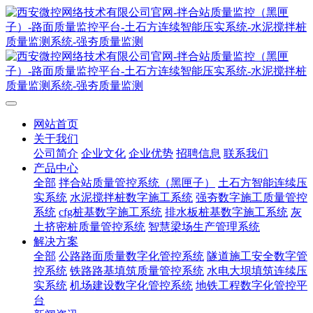
网站首页
关于我们
公司简介
企业文化
企业优势
招聘信息
联系我们
产品中心
全部
拌合站质量管控系统（黑匣子）
土石方智能连续压
实系统
水泥搅拌桩数字施工系统
强夯数字施工质量管控
系统
cfg桩基数字施工系统
排水板桩基数字施工系统
灰
土挤密桩质量管控系统
智慧梁场生产管理系统
解决方案
全部
公路路面质量数字化管控系统
隧道施工安全数字管
控系统
铁路路基填筑质量管控系统
水电大坝填筑连续压
实系统
机场建设数字化管控系统
地铁工程数字化管控平
台